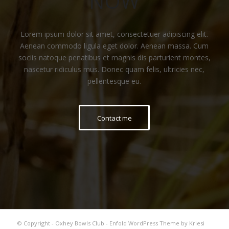
NOW
Lorem ipsum dolor sit amet, consectetuer adipiscing elit.
Aenean commodo ligula eget dolor. Aenean massa. Cum
sociis natoque penatibus et magnis dis parturient montes,
nascetur ridiculus mus. Donec quam felis, ultricies nec,
pellentesque eu.
Contact me
© Copyright -
Oxhey Bowls Club
-
Enfold WordPress Theme by Kriesi